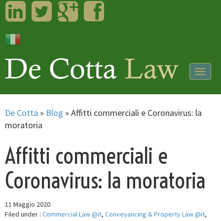
LinkedIn
Twitter
Googleplus
Facebook
Togg
navig
De Cotta
»
Blog
»
Affitti commerciali e Coronavirus: la
moratoria
Affitti commerciali e
Coronavirus: la moratoria
11 Maggio 2020
Filed under :
Commercial Law @it
,
Conveyancing & Property Law @it
,