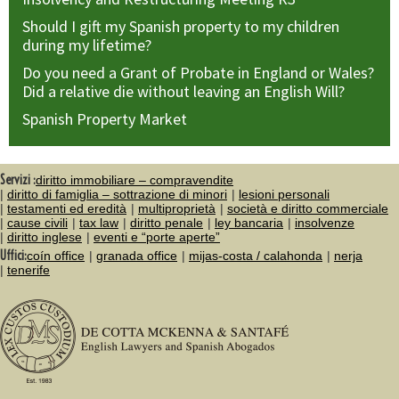
Should I gift my Spanish property to my children
during my lifetime?
Do you need a Grant of Probate in England or Wales?
Did a relative die without leaving an English Will?
Spanish Property Market
Servizi :
diritto immobiliare – compravendite
diritto di famiglia – sottrazione di minori
lesioni personali
testamenti ed eredità
multiproprietà
società e diritto commerciale
cause civili
tax law
diritto penale
ley bancaria
insolvenze
diritto inglese
eventi e “porte aperte”
Uffici:
coín office
granada office
mijas-costa / calahonda
nerja
tenerife