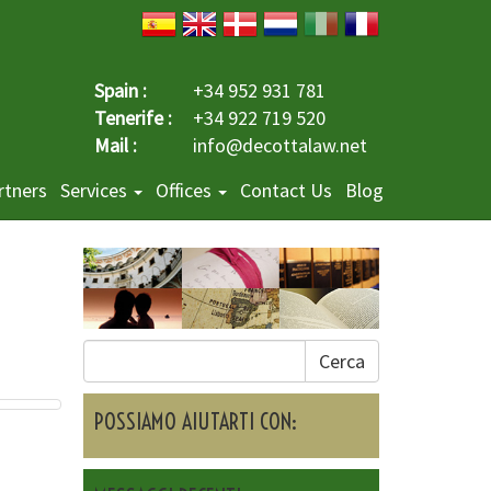
Spain :
+34 952 931 781
Tenerife :
+34 922 719 520
Mail :
info@decottalaw.net
rtners
Services
Offices
Contact Us
Blog
Cerca
POSSIAMO AIUTARTI CON: