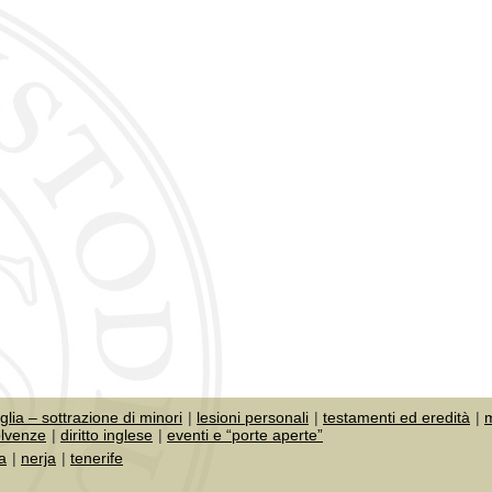
iglia – sottrazione di minori
lesioni personali
testamenti ed eredità
m
olvenze
diritto inglese
eventi e “porte aperte”
a
nerja
tenerife