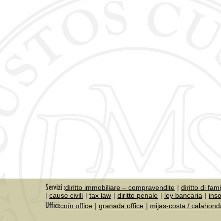
Servizi :
diritto immobiliare – compravendite
diritto di fam
cause civili
tax law
diritto penale
ley bancaria
ins
Uffici:
coín office
granada office
mijas-costa / calahond