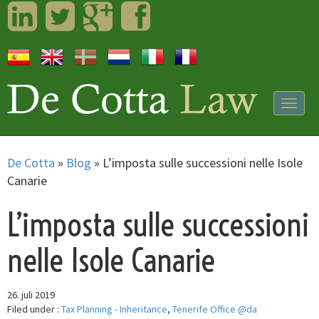
LinkedIn
Twitter
Googleplus
Facebook
Togg
navig
De Cotta
»
Blog
»
L’imposta sulle successioni nelle Isole
Canarie
L’imposta sulle successioni
nelle Isole Canarie
26. juli 2019
Filed under :
Tax Planning - Inheritance
,
Tenerife Office @da