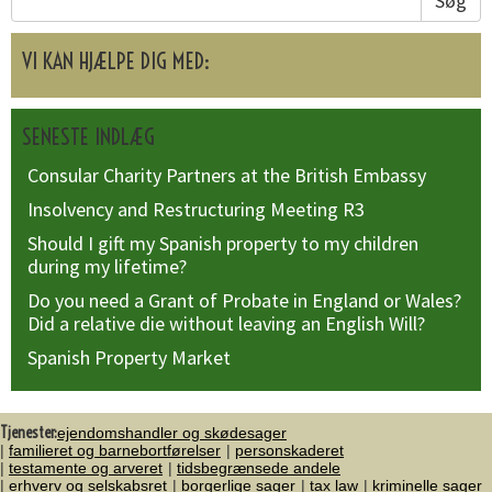
Søg
VI KAN HJÆLPE DIG MED:
SENESTE INDLÆG
Consular Charity Partners at the British Embassy
Insolvency and Restructuring Meeting R3
Should I gift my Spanish property to my children
during my lifetime?
Do you need a Grant of Probate in England or Wales?
Did a relative die without leaving an English Will?
Spanish Property Market
Tjenester:
ejendomshandler og skødesager
familieret og barnebortførelser
personskaderet
testamente og arveret
tidsbegrænsede andele
erhverv og selskabsret
borgerlige sager
tax law
kriminelle sager