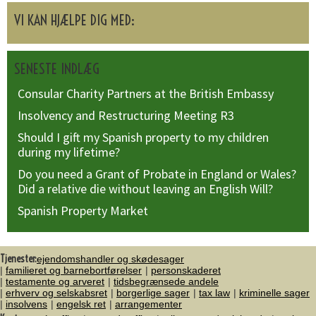
VI KAN HJÆLPE DIG MED:
SENESTE INDLÆG
Consular Charity Partners at the British Embassy
Insolvency and Restructuring Meeting R3
Should I gift my Spanish property to my children
during my lifetime?
Do you need a Grant of Probate in England or Wales?
Did a relative die without leaving an English Will?
Spanish Property Market
Tjenester:
ejendomshandler og skødesager
familieret og barnebortførelser
personskaderet
testamente og arveret
tidsbegrænsede andele
erhverv og selskabsret
borgerlige sager
tax law
kriminelle sager
insolvens
engelsk ret
arrangementer