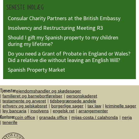
SENESTE INDLÆG
Consular Charity Partners at the British Embassy
Insolvency and Restructuring Meeting R3
Should I gift my Spanish property to my children
during my lifetime?
Do you need a Grant of Probate in England or Wales?
Did a relative die without leaving an English Will?
Spanish Property Market
Tjenester:
ejendomshandler og skødesager
familieret og barnebortførelser
personskaderet
testamente og arveret
tidsbegrænsede andele
erhverv og selskabsret
borgerlige sager
tax law
kriminelle sager
ley bancaria
insolvens
engelsk ret
arrangementer
Kontorer:
coín office
granada office
mijas-costa / calahonda
nerja
tenerife