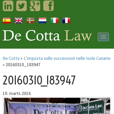
LinkedIn
Twitter
Googleplus
Facebook
Togg
navig
De Cotta
»
L’imposta sulle successioni nelle Isole Canarie
»
20160310_183947
20160310_183947
10. marts 2016