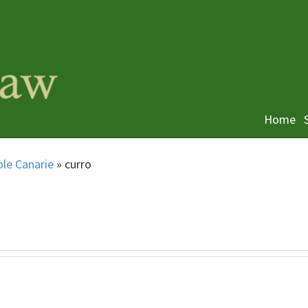
Home
ole Canarie
»
curro