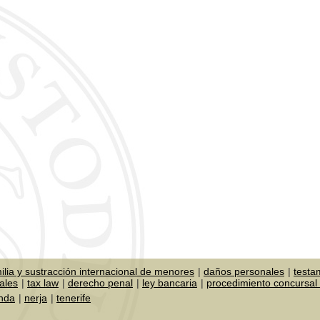
ilia y sustracción internacional de menores
daños personales
testa
ales
tax law
derecho penal
ley bancaria
procedimiento concursal 
onda
nerja
tenerife