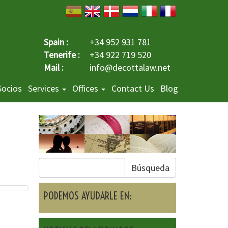
Spain :
+34 952 931 781
Tenerife :
+34 922 719 520
Mail :
info@decottalaw.net
Socios
Services
Offices
Contact Us
Blog
Búsqueda
PODEMOS AYUDARLE EN: