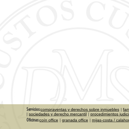
Servicios:
compraventas y derechos sobre inmuebles
fam
sociedades y derecho mercantil
procedimientos judici
Oficinas:
coín office
granada office
mijas-costa / calah