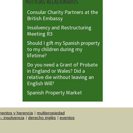
NOTICIAS RELACIONADOS
Consular Charity Partners at the
British Embassy
Insolvency and Restructuring
Meeting R3
Should I gift my Spanish property
to my children during my
lifetime?
Do you need a Grant of Probate
in England or Wales? Did a
relative die without leaving an
English Will?
Spanish Property Market
mentos y herencia
multipropiedad
– insolvencia
derecho inglés
eventos