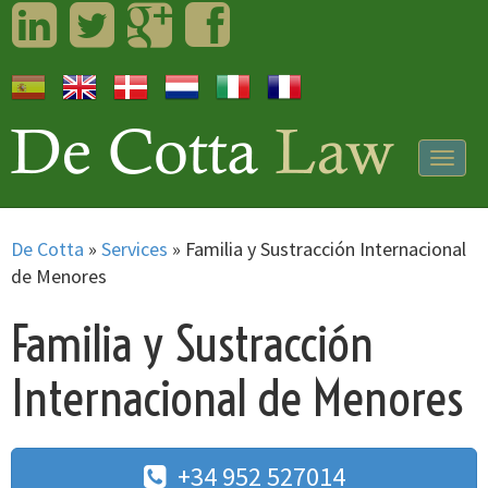
LinkedIn
Twitter
Googleplus
Facebook
Togg
navig
De Cotta
»
Services
»
Familia y Sustracción Internacional
de Menores
Familia y Sustracción
Internacional de Menores
+34 952 527014