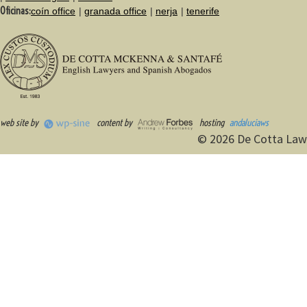
Oficinas:
coín office
granada office
nerja
tenerife
web site by
content by
hosting
andaluciaws
© 2026 De Cotta Law