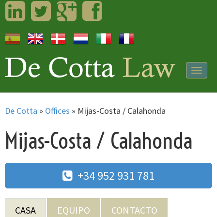
LinkedIn
Twitter
Googleplus
Facebook
Togg
navig
De Cotta
»
Offices
»
Mijas-Costa / Calahonda
Mijas-Costa / Calahonda
+34 952 931 781
CASA
EQUIPO
CONTACTO