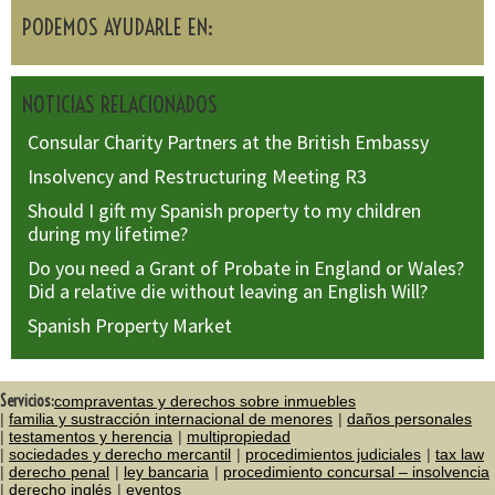
PODEMOS AYUDARLE EN:
NOTICIAS RELACIONADOS
Consular Charity Partners at the British Embassy
Insolvency and Restructuring Meeting R3
Should I gift my Spanish property to my children
during my lifetime?
Do you need a Grant of Probate in England or Wales?
Did a relative die without leaving an English Will?
Spanish Property Market
Servicios:
compraventas y derechos sobre inmuebles
familia y sustracción internacional de menores
daños personales
testamentos y herencia
multipropiedad
sociedades y derecho mercantil
procedimientos judiciales
tax law
derecho penal
ley bancaria
procedimiento concursal – insolvencia
derecho inglés
eventos