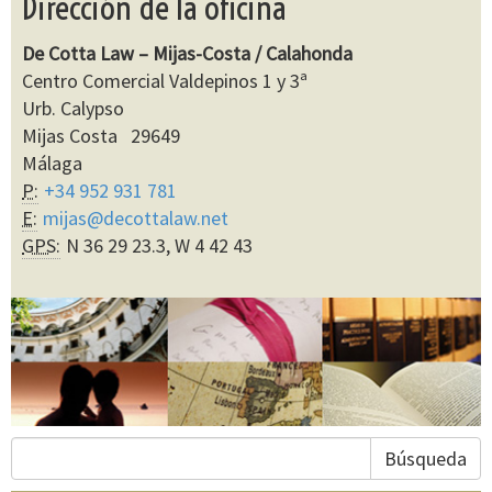
Dirección de la oficina
De Cotta Law – Mijas-Costa / Calahonda
Centro Comercial Valdepinos 1 y 3ª
Urb. Calypso
Mijas Costa 29649
Málaga
P:
+34 952 931 781
E:
mijas@decottalaw.net
GPS:
N 36 29 23.3, W 4 42 43
Búsqueda