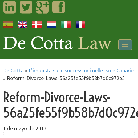
LinkedIn
Twitter
Googleplus
Facebook
Togg
navig
De Cotta
»
L’imposta sulle successioni nelle Isole Canarie
»
Reform-Divorce-Laws-56a25fe55f9b58b7d0c972e2
Reform-Divorce-Laws-
56a25fe55f9b58b7d0c972
1 de mayo de 2017