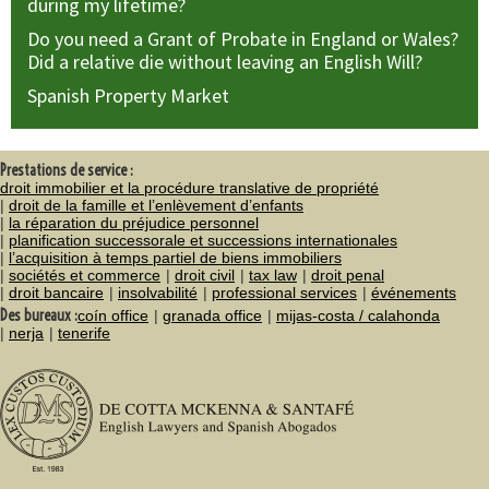
during my lifetime?
Do you need a Grant of Probate in England or Wales?
Did a relative die without leaving an English Will?
Spanish Property Market
Prestations de service :
droit immobilier et la procédure translative de propriété
droit de la famille et l’enlèvement d’enfants
la réparation du préjudice personnel
planification successorale et successions internationales
l’acquisition à temps partiel de biens immobiliers
sociétés et commerce
droit civil
tax law
droit penal
droit bancaire
insolvabilité
professional services
événements
Des bureaux :
coín office
granada office
mijas-costa / calahonda
nerja
tenerife