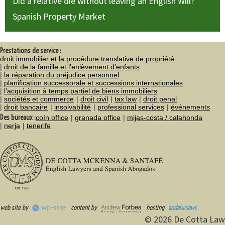
Did a relative die without leaving an English Will?
Spanish Property Market
Prestations de service :
droit immobilier et la procédure translative de propriété
droit de la famille et l’enlèvement d’enfants
la réparation du préjudice personnel
planification successorale et successions internationales
l’acquisition à temps partiel de biens immobiliers
sociétés et commerce
droit civil
tax law
droit penal
droit bancaire
insolvabilité
professional services
événements
Des bureaux :
coín office
granada office
mijas-costa / calahonda
nerja
tenerife
web site by
content by
hosting
andaluciaws
© 2026 De Cotta Law