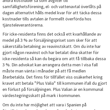
andra kostnader så som avgifter till
samfällighetsförening, el- och vattenavtal överlåts på
dagen alternativt hålls medel kvar för att täcka dessa
kostnader tills avtalen är formellt överförda hos
tjänsteleverantörerna.
För icke-residenta finns det också ett kvarhållande av
medel på 3 % av försäljningspriset som sker för att
säkerställa betalning av reavinstskatt. Om du inte har
gjort någon reavinst och har betalat dina skatter för
icke-residenta så kan du begära om att få tillbaka dessa
3 %. Din advokat kan arrangera detta men I visa fall
måste man vänta i månader på att få medlen
återbetalda. Det finns för tillfället viss osäkerhet kring
kravet att betala ”Plus Valia” till kommunen ifall du gjort
en förlust på försäljningen. Plus Valian är en kommunal
värdestegringsskatt på mark i kommunen.
Om du inte har möjlighet att vara i Spanien på