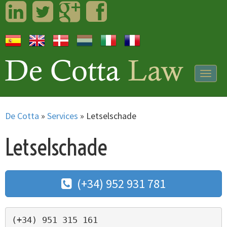
LinkedIn
Twitter
Googleplus
Facebook
Togg
navig
De Cotta
»
Services
»
Letselschade
Letselschade
(+34) 952 931 781
(+34) 951 315 161