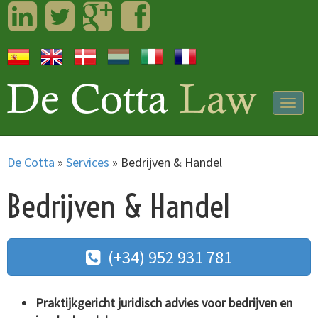
LinkedIn
Twitter
Googleplus
Facebook
Togg
navig
De Cotta
»
Services
»
Bedrijven & Handel
Bedrijven & Handel
(+34) 952 931 781
Praktijkgericht juridisch advies voor bedrijven en