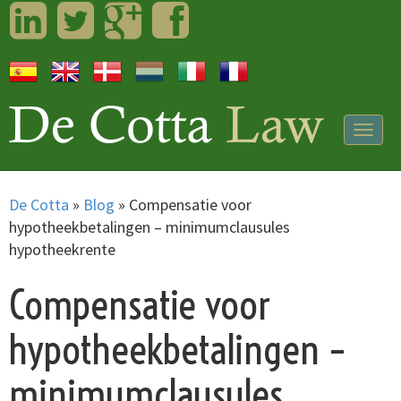
LinkedIn
Twitter
Googleplus
Facebook
Togg
navig
De Cotta
»
Blog
»
Compensatie voor
hypotheekbetalingen – minimumclausules
hypotheekrente
Compensatie voor
hypotheekbetalingen –
minimumclausules