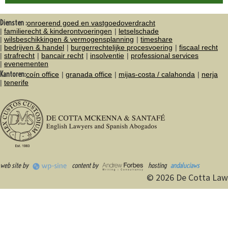
Diensten :
onroerend goed en vastgoedoverdracht
familierecht & kinderontvoeringen
letselschade
wilsbeschikkingen & vermogensplanning
timeshare
bedrijven & handel
burgerrechtelijke procesvoering
fiscaal recht
strafrecht
bancair recht
insolventie
professional services
evenementen
Kantoren:
coín office
granada office
mijas-costa / calahonda
nerja
tenerife
web site by
content by
hosting
andaluciaws
© 2026 De Cotta Law