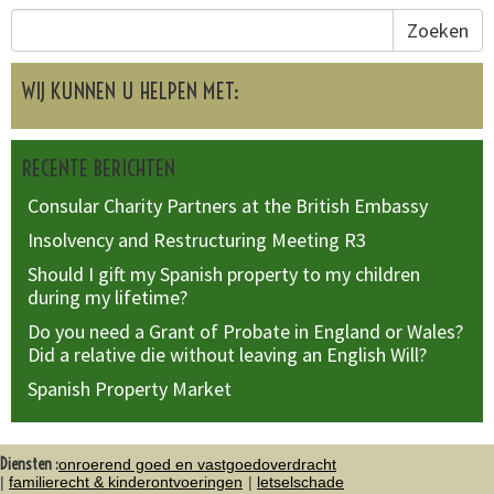
Zoeken
WIJ KUNNEN U HELPEN MET:
RECENTE BERICHTEN
Consular Charity Partners at the British Embassy
Insolvency and Restructuring Meeting R3
Should I gift my Spanish property to my children
during my lifetime?
Do you need a Grant of Probate in England or Wales?
Did a relative die without leaving an English Will?
Spanish Property Market
Diensten :
onroerend goed en vastgoedoverdracht
familierecht & kinderontvoeringen
letselschade